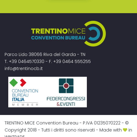
Parco Lido 38066 Riva del Garda - TN
T. +39 0464570330 - F. +39 0464 555255
info@trentinocb.it
TRENTINO MICE Convention Bureau - P.IVA 01235070222 - ©
Copyright 2018 - Tutti i diritti sono riservati - Made with
in
WINTRADE