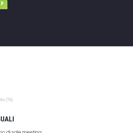
llo (TN)
UALI
o di sale meeting