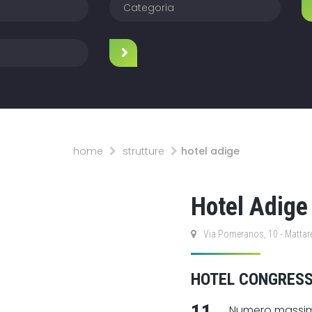
home
strutture
hotel adige
Hotel Adige
Via Pomeranos, 10 - Mattare
HOTEL CONGRESS
11
Numero massim