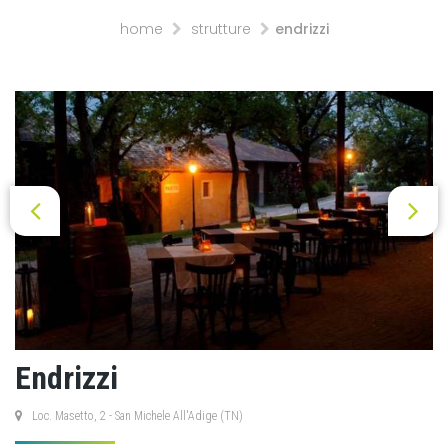
home
strutture
endrizzi
Endrizzi
Loc. Masetto, 2 - San Michele All'Adige (TN)